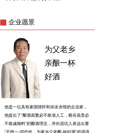
企业愿景
为父老乡
亲酿一杯
好酒
他是一位具有家国情怀和浓浓乡情的企业家，
他提出了“酿酒虽繁必不敢省人工，粮谷虽贵必
不敢减物料”的酿酒理念，并向泥坑人表达出要
“不惜一-切代价，为家乡父老酿-杯好酒”的谆谆