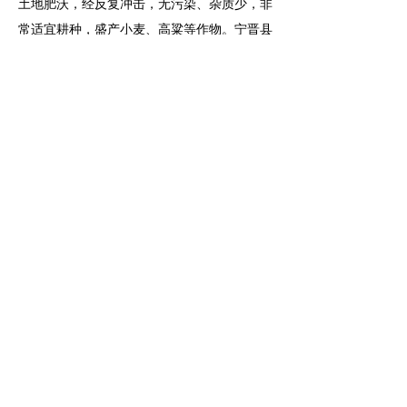
土地肥沃，经反复冲击，无污染、杂质少，非
常适宜耕种，盛产小麦、高粱等作物。宁晋县
处于暖温带大陆性气候区，年平均总日照时数
2538.1小时，超过素有日光城之称的昆明、西
昌，充沛的阳光资源，滋养大地，赐予净雅香
酒体旺盛的生命力。