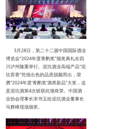
联系我们
在线留言
3月28日，第二十二届中国国际酒业
博览会“2024年度青酌奖”颁奖典礼在四
川泸州隆重举行。泥坑酒业高端产品“泥
坑窖香”凭借出色的品质脱颖而出，荣
膺“2024年度‘青酌奖’酒类新品”大奖，这
是泥坑酒第4次斩获此项殊荣。中国酒
业协会理事长宋书玉给泥坑酒业董事长
马辉峰现场颁奖。