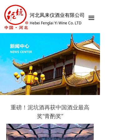
网站首页
河北凤来仪酒业有限公司
끀
关于我们
Hebei Fenglai Yi Wine Co. LTD
产品中心
企业文化
发展历程
荣誉资质
厂区展示
智慧之旅
重磅！泥坑酒再获中国酒业最高
奖“青酌奖”
服务中心
新闻资讯