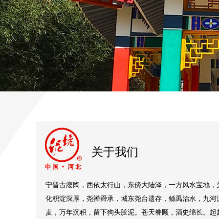
关于我们
宁晋古廮陶，西依太行山，东傍大陆泽，一方风水宝地，
化积淀深厚，尧禅舜承，城东尧台遗存，鲧禹治水，九河
麦，万年沉积，留下狗头胶泥。苍天眷顾，酒史绵长。起