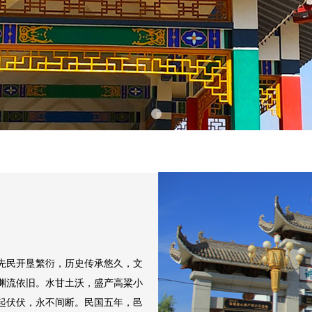
先民开垦繁衍，历史传承悠久，文
渊流依旧。水甘土沃，盛产高粱小
起伏伏，永不间断。民国五年，邑