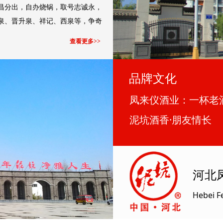
昌分出，自办烧锅，取号志诚永，
泉、晋升泉、祥记、西泉等，争奇
查看更多>>
品牌文化
凤来仪酒业：一杯老
泥坑酒香·朋友情长
河北
Hebei F