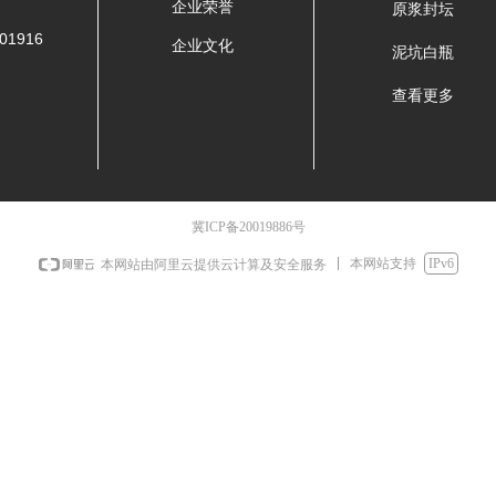
企业荣誉
原浆封坛
01916
企业文化
泥坑白瓶
查看更多
冀ICP备20019886号
本网站支持
IPv6
本网站由阿里云提供云计算及安全服务